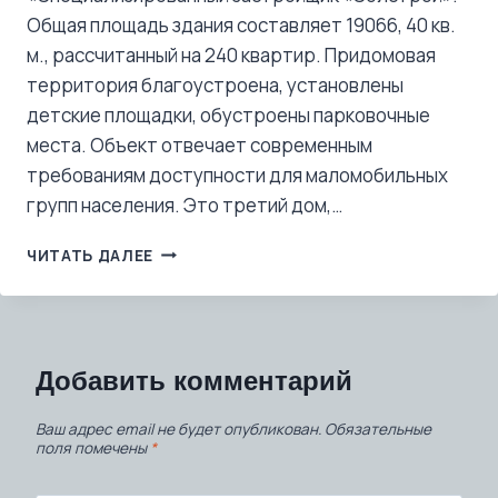
Общая площадь здания составляет 19066, 40 кв.
м., рассчитанный на 240 квартир. Придомовая
территория благоустроена, установлены
детские площадки, обустроены парковочные
места. Объект отвечает современным
требованиям доступности для маломобильных
групп населения. Это третий дом,…
ЖК
ЧИТАТЬ ДАЛЕЕ
«ПАРКОВЫЙ»
ПОЛУЧИЛ
ЗАКЛЮЧЕНИЕ
О
СООТВЕТСТВИИ
Добавить комментарий
ПРОЕКТНОЙ
ДОКУМЕНТАЦИИ
Ваш адрес email не будет опубликован.
Обязательные
поля помечены
*