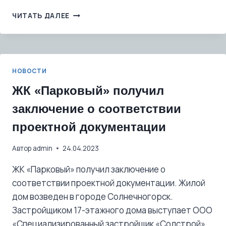
ЖК
ЧИТАТЬ ДАЛЕЕ
«МОЛОДЕЖНЫЙ-2»
ПОЛУЧИЛ
ЗАКЛЮЧЕНИЕ
О
СООТВЕТСТВИИ
НОВОСТИ
ПРОЕКТНОЙ
ДОКУМЕНТАЦИИ
ЖК «Парковый» получил
заключение о соответствии
проектной документации
Автор
admin
24.04.2023
ЖК «Парковый» получил заключение о
соответствии проектной документации. Жилой
дом возведен в городе Солнечногорск.
Застройщиком 17-этажного дома выступает ООО
«Специализированный застройщик «Солстрой».