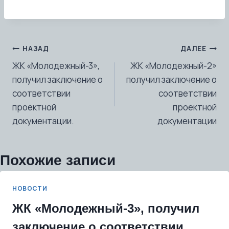
Навигация
НАЗАД
ДАЛЕЕ
ЖК «Молодежный-3»,
ЖК «Молодежный-2»
по
получил заключение о
получил заключение о
записям
соответствии
соответствии
проектной
проектной
документации.
документации
Похожие записи
НОВОСТИ
ЖК «Молодежный-3», получил
заключение о соответствии