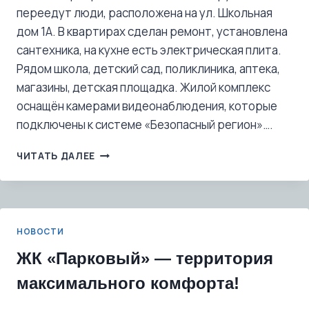
переедут люди, расположена на ул. Школьная
дом 1А. В квартирах сделан ремонт, установлена
сантехника, на кухне есть электрическая плита.
Рядом школа, детский сад, поликлиника, аптека,
магазины, детская площадка. Жилой комплекс
оснащён камерами видеонаблюдения, которые
подключены к системе «Безопасный регион»….
ЖИТЕЛИ
ЧИТАТЬ ДАЛЕЕ
АВАРИЙНЫХ
ДОМОВ
ПОЛУЧИЛИ
КЛЮЧИ
ОТ
НОВОСТИ
НОВЫХ
КВАРТИР
ЖК «Парковый» — территория
максимального комфорта!