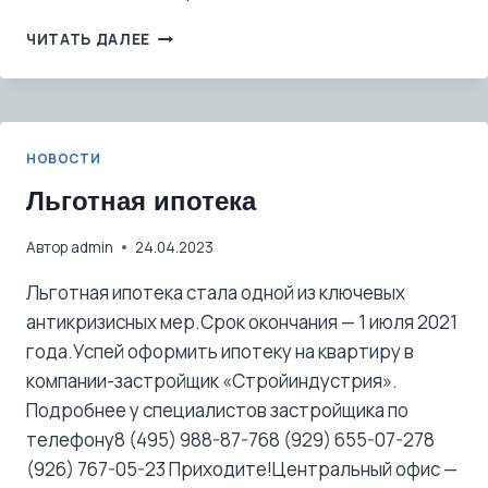
ЖК
ЧИТАТЬ ДАЛЕЕ
«МОЛОДЕЖНЫЙ-3»,
ПОЛУЧИЛ
ЗАКЛЮЧЕНИЕ
О
СООТВЕТСТВИИ
НОВОСТИ
ПРОЕКТНОЙ
ДОКУМЕНТАЦИИ.
Льготная ипотека
Автор
admin
24.04.2023
Льготная ипотека стала одной из ключевых
антикризисных мер.Срок окончания — 1 июля 2021
года.Успей оформить ипотеку на квартиру в
компании-застройщик «Стройиндустрия».
Подробнее у специалистов застройщика по
телефону8 (495) 988-87-768 (929) 655-07-278
(926) 767-05-23 Приходите!Центральный офис —